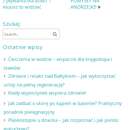
wpisu
z pływania dla dzieci –
POMYSŁY NA
musisz to widzieć
ANDRZEJKI!
Szukaj
Ostatnie wpisy
Ćwiczenia w wodzie – wsparcie dla kręgosłupa i
stawów
Zdrowie i relaks nad Bałtykiem – jak wykorzystać
urlop na pełną regenerację?
Kiedy wypoczynek wspiera zdrowie!
Jak zadbać o skórę po kąpieli w basenie? Praktyczny
poradnik pielęgnacyjny
Płaskostopie u dziecka – jak rozpoznać i jak pomóc
maluchowi?