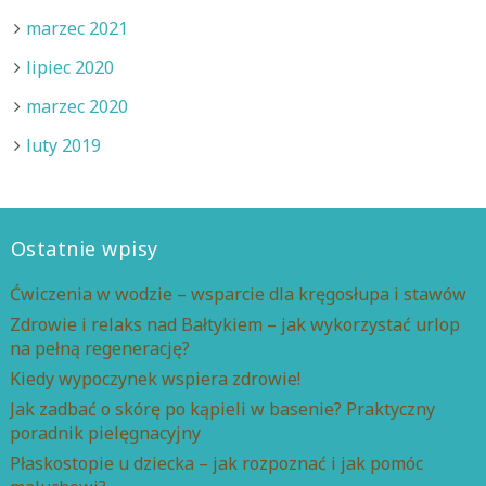
marzec 2021
lipiec 2020
marzec 2020
luty 2019
Ostatnie wpisy
Ćwiczenia w wodzie – wsparcie dla kręgosłupa i stawów
Zdrowie i relaks nad Bałtykiem – jak wykorzystać urlop
na pełną regenerację?
Kiedy wypoczynek wspiera zdrowie!
Jak zadbać o skórę po kąpieli w basenie? Praktyczny
poradnik pielęgnacyjny
Płaskostopie u dziecka – jak rozpoznać i jak pomóc